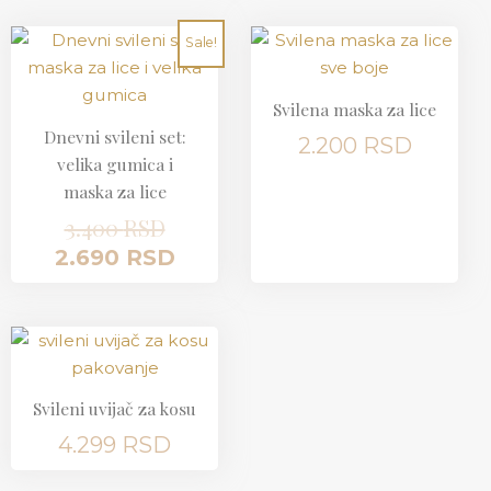
Originalna
Trenutna
Sale!
cena
cena
je
je:
Svilena maska za lice
bila:
2.690 RSD.
Dnevni svileni set:
2.200
RSD
3.400 RSD.
velika gumica i
maska za lice
3.400
RSD
2.690
RSD
Svileni uvijač za kosu
4.299
RSD