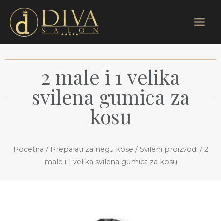
Pređi
Main
na
Menu
sadržaj
2 male i 1 velika
svilena gumica za
kosu
Početna
/
Preparati za negu kose
/
Svileni proizvodi
/ 2
male i 1 velika svilena gumica za kosu