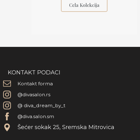
Cela Kolekcija
KONTAKT PODACI
Kontakt forma
@divasalon.rs
@ diva_dream_by_t
@diva.salon.sm
Šećer sokak 25, Sremska Mitrovica