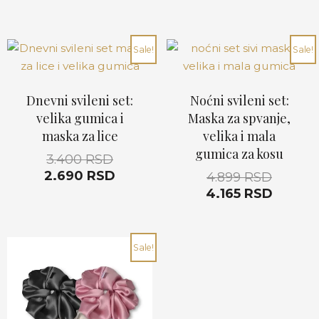
Originalna
Trenutna
Origina
Trenut
Sale!
Sale!
cena
cena
cena
cena
je
je:
je
je:
bila:
2.690 RSD.
bila:
4.165 R
Dnevni svileni set:
Noćni svileni set:
3.400 RSD.
4.899 R
velika gumica i
Maska za spvanje,
maska za lice
velika i mala
gumica za kosu
3.400
RSD
2.690
RSD
4.899
RSD
4.165
RSD
Originalna
Trenutna
Sale!
cena
cena
je
je:
bila:
2.800 RSD.
3.600 RSD.