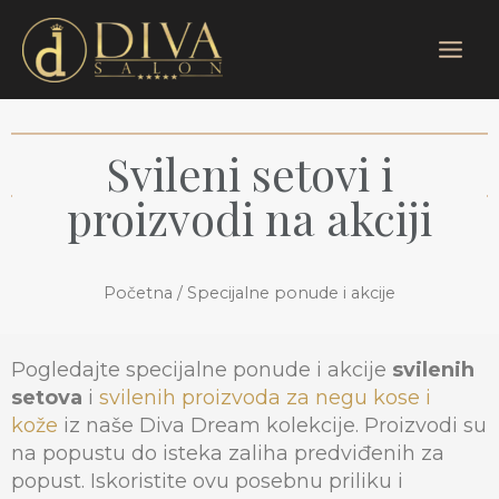
Pređi
Main
na
Menu
sadržaj
Svileni setovi i
proizvodi na akciji
Početna
/ Specijalne ponude i akcije
Pogledajte specijalne ponude i akcije
svilenih
setova
i
svilenih proizvoda za negu kose i
kože
iz naše Diva Dream kolekcije. Proizvodi su
na popustu do isteka zaliha predviđenih za
popust. Iskoristite ovu posebnu priliku i