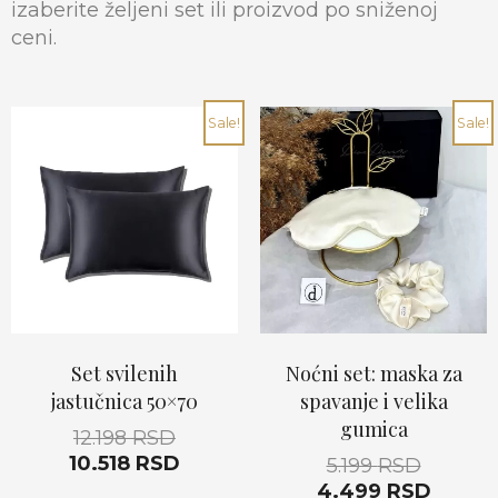
izaberite željeni set ili proizvod po sniženoj
ceni.
Originalna
Trenutna
Origina
Trenu
Sale!
Sale!
cena
cena
cena
cena
je
je:
je
je:
bila:
10.518 RSD.
bila:
4.499 
12.198 RSD.
5.199 RS
Noćni set: maska za
Set svilenih
spavanje i velika
jastučnica 50×70
gumica
12.198
RSD
10.518
RSD
5.199
RSD
4.499
RSD