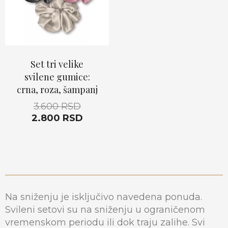
Set tri velike
svilene gumice:
crna, roza, šampanj
3.600
RSD
2.800
RSD
Na sniženju je isključivo navedena ponuda.
Svileni setovi su na sniženju u ograničenom
vremenskom periodu ili dok traju zalihe. Svi