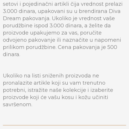
setovi i pojedinačni artikli čija vrednost prelazi
3.000 dinara, upakovani su
u brendirana Diva
Dream pakovanja. Ukoliko je vrednost vaše
porudžbine ispod 3.000 dinara, a želite da
proizvode upakujemo za vas, poručite
odvojeno pakovanje ili naznačite u napomeni
prilikom porudžbine. Cena pakovanja je 500
dinara.
Ukoliko na listi sniženih proizvoda ne
pronalazite artikle koji su vam trenutno
potrebni, istražite naše kolekcije i izaberite
proizvode koji će vašu kosu i kožu učiniti
savršenom.